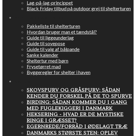
Lag-på-lag-princippet
Black Friday tilbud på outdoor grej til shelterturen
POPULÆRE ARTIKLER
Pakkeliste til shelterturen
Hvordan bruger man et tændstål?
Guide til liggeunderlag
Guide til sovepose
Guide til valg af bålpande
Sanke kalender
Sheltertur med børn
Frysetørret mad
Byggeregler for shelter i haven
NATUR
SKOVSPURV OG GRÅSPURV: SÅDAN
KENDER DU FORSKEL PÅ DE TO SPURVE
BIRDING: SÅDAN KOMMER DU I GANG
MED FUGLEKIGGERI I DANMARK
HEKSERING - HVAD ER DE MYSTISKE
RINGE I GRÆSSET?
EGERNREDE/FORRÅD I ØDELAGT TRÆ
DANMARKS STØRSTE STEN: OPLEV