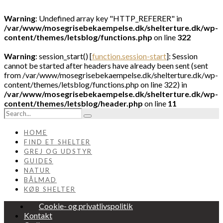
Warning
: Undefined array key "HTTP_REFERER" in
/var/www/mosegrisebekaempelse.dk/shelterture.dk/wp-
content/themes/letsblog/functions.php
on line
322
Warning
: session_start() [
function.session-start
]: Session
cannot be started after headers have already been sent (sent
from /var/www/mosegrisebekaempelse.dk/shelterture.dk/wp-
content/themes/letsblog/functions.php on line 322) in
/var/www/mosegrisebekaempelse.dk/shelterture.dk/wp-
content/themes/letsblog/header.php
on line
11
HOME
FIND ET SHELTER
GREJ OG UDSTYR
GUIDES
NATUR
BÅLMAD
KØB SHELTER
Cookie- og privatlivspolitik
Kontakt