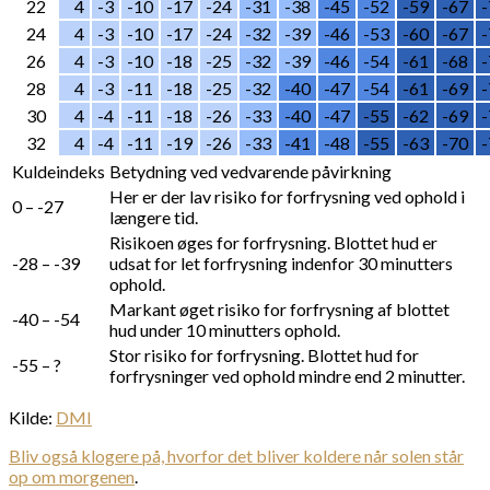
22
4
-3
-10
-17
-24
-31
-38
-45
-52
-59
-67
-
24
4
-3
-10
-17
-24
-32
-39
-46
-53
-60
-67
-
26
4
-3
-10
-18
-25
-32
-39
-46
-54
-61
-68
-
28
4
-3
-11
-18
-25
-32
-40
-47
-54
-61
-69
-
30
4
-4
-11
-18
-26
-33
-40
-47
-55
-62
-69
-
32
4
-4
-11
-19
-26
-33
-41
-48
-55
-63
-70
-
Kuldeindeks
Betydning ved vedvarende påvirkning
Her er der lav risiko for forfrysning ved ophold i
0 – -27
længere tid.
Risikoen øges for forfrysning. Blottet hud er
-28 – -39
udsat for let forfrysning indenfor 30 minutters
ophold.
Markant øget risiko for forfrysning af blottet
-40 – -54
hud under 10 minutters ophold.
Stor risiko for forfrysning. Blottet hud for
-55 – ?
forfrysninger ved ophold mindre end 2 minutter.
Kilde:
DMI
Bliv også klogere på, hvorfor det bliver koldere når solen står
op om morgenen
.