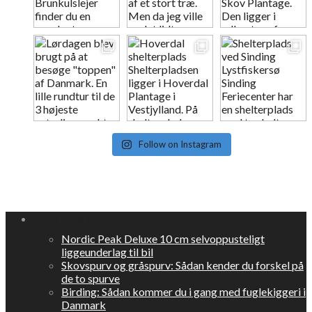
Follow on Instagram
NYESTE ARTIKLER
Nordic Peak Deluxe 10 cm selvoppusteligt
liggeunderlag til bil
Skovspurv og gråspurv: Sådan kender du forskel på
de to spurve
Birding: Sådan kommer du i gang med fuglekiggeri i
Danmark