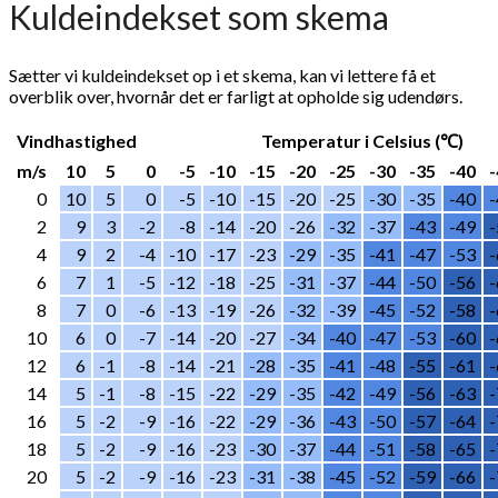
Kuldeindekset som skema
Sætter vi kuldeindekset op i et skema, kan vi lettere få et
overblik over, hvornår det er farligt at opholde sig udendørs.
Vindhastighed
Temperatur i Celsius (℃)
m/s
10
5
0
-5
-10
-15
-20
-25
-30
-35
-40
-
0
10
5
0
-5
-10
-15
-20
-25
-30
-35
-40
-
2
9
3
-2
-8
-14
-20
-26
-32
-37
-43
-49
-
4
9
2
-4
-10
-17
-23
-29
-35
-41
-47
-53
-
6
7
1
-5
-12
-18
-25
-31
-37
-44
-50
-56
-
8
7
0
-6
-13
-19
-26
-32
-39
-45
-52
-58
-
10
6
0
-7
-14
-20
-27
-34
-40
-47
-53
-60
-
12
6
-1
-8
-14
-21
-28
-35
-41
-48
-55
-61
-
14
5
-1
-8
-15
-22
-29
-35
-42
-49
-56
-63
-
16
5
-2
-9
-16
-22
-29
-36
-43
-50
-57
-64
-
18
5
-2
-9
-16
-23
-30
-37
-44
-51
-58
-65
-
20
5
-2
-9
-16
-23
-31
-38
-45
-52
-59
-66
-