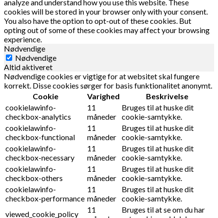
analyze and understand how you use this website. These
cookies will be stored in your browser only with your consent.
You also have the option to opt-out of these cookies. But
opting out of some of these cookies may affect your browsing
experience.
Nødvendige
Nødvendige
Altid aktiveret
Nødvendige cookies er vigtige for at websitet skal fungere
korrekt. Disse cookies sørger for basis funktionalitet anonymt.
Cookie
Varighed
Beskrivelse
cookielawinfo-
11
Bruges til at huske dit
checkbox-analytics
måneder
cookie-samtykke.
cookielawinfo-
11
Bruges til at huske dit
checkbox-functional
måneder
cookie-samtykke.
cookielawinfo-
11
Bruges til at huske dit
checkbox-necessary
måneder
cookie-samtykke.
cookielawinfo-
11
Bruges til at huske dit
checkbox-others
måneder
cookie-samtykke.
cookielawinfo-
11
Bruges til at huske dit
checkbox-performance
måneder
cookie-samtykke.
11
Bruges til at se om du har
viewed_cookie_policy