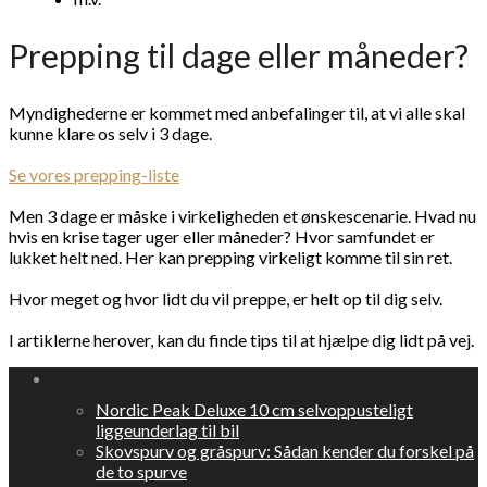
Prepping til dage eller måneder?
Myndighederne er kommet med anbefalinger til, at vi alle skal
kunne klare os selv i 3 dage.
Se vores prepping-liste
Men 3 dage er måske i virkeligheden et ønskescenarie. Hvad nu
hvis en krise tager uger eller måneder? Hvor samfundet er
lukket helt ned. Her kan prepping virkeligt komme til sin ret.
Hvor meget og hvor lidt du vil preppe, er helt op til dig selv.
I artiklerne herover, kan du finde tips til at hjælpe dig lidt på vej.
NYESTE ARTIKLER
Nordic Peak Deluxe 10 cm selvoppusteligt
liggeunderlag til bil
Skovspurv og gråspurv: Sådan kender du forskel på
de to spurve