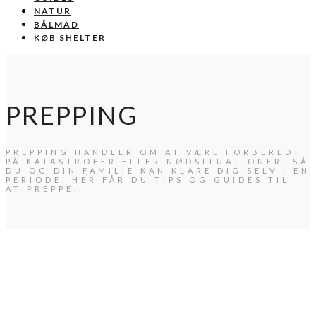
NATUR
BÅLMAD
KØB SHELTER
PREPPING
PREPPING HANDLER OM AT VÆRE FORBEREDT
PÅ KATASTROFER ELLER NØDSITUATIONER, SÅ
DU OG DIN FAMILIE KAN KLARE DIG SELV I EN
PERIODE. HER FÅR DU TIPS OG GUIDES TIL
AT PREPPE.