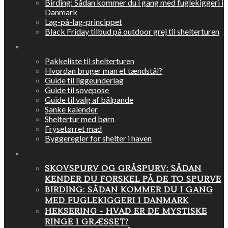
Birding: Sådan kommer du i gang med fuglekiggeri i
Danmark
Lag-på-lag-princippet
Black Friday tilbud på outdoor grej til shelterturen
POPULÆRE ARTIKLER
Pakkeliste til shelterturen
Hvordan bruger man et tændstål?
Guide til liggeunderlag
Guide til sovepose
Guide til valg af bålpande
Sanke kalender
Sheltertur med børn
Frysetørret mad
Byggeregler for shelter i haven
NATUR
SKOVSPURV OG GRÅSPURV: SÅDAN
KENDER DU FORSKEL PÅ DE TO SPURVE
BIRDING: SÅDAN KOMMER DU I GANG
MED FUGLEKIGGERI I DANMARK
HEKSERING - HVAD ER DE MYSTISKE
RINGE I GRÆSSET?