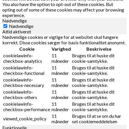
You also have the option to opt-out of these cookies. But
opting out of some of these cookies may affect your browsing
experience.
Nødvendige
Nødvendige
Altid aktiveret
Nødvendige cookies er vigtige for at websitet skal fungere
korrekt. Disse cookies sørger for basis funktionalitet anonymt.
Cookie
Varighed
Beskrivelse
cookielawinfo-
11
Bruges til at huske dit
checkbox-analytics
måneder
cookie-samtykke.
cookielawinfo-
11
Bruges til at huske dit
checkbox-functional
måneder
cookie-samtykke.
cookielawinfo-
11
Bruges til at huske dit
checkbox-necessary
måneder
cookie-samtykke.
cookielawinfo-
11
Bruges til at huske dit
checkbox-others
måneder
cookie-samtykke.
cookielawinfo-
11
Bruges til at huske dit
checkbox-performance
måneder
cookie-samtykke.
11
Bruges til at se om du har
viewed_cookie_policy
måneder
set cookiemeddelelsen
Funktionelle