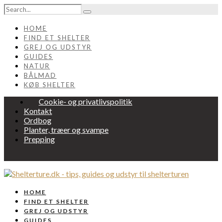
HOME
FIND ET SHELTER
GREJ OG UDSTYR
GUIDES
NATUR
BÅLMAD
KØB SHELTER
Cookie- og privatlivspolitik
Kontakt
Ordbog
Planter, træer og svampe
Prepping
HOME
FIND ET SHELTER
GREJ OG UDSTYR
GUIDES