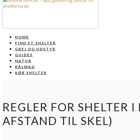
HOME
FIND ET SHELTER
GREJ OG UDSTYR
GUIDES
NATUR
BÅLMAD
KØB SHELTER
REGLER FOR SHELTER 
AFSTAND TIL SKEL)