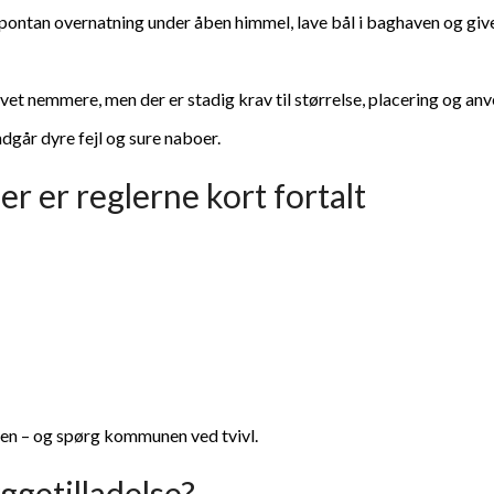
spontan overnatning under åben himmel, lave bål i baghaven og give 
vet nemmere, men der er stadig krav til størrelse, placering og an
undgår dyre fejl og sure naboer.
r er reglerne kort fortalt
anen – og spørg kommunen ved tvivl.
ggetilladelse?