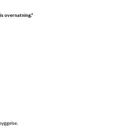
vis overnatning.”
byggelse.