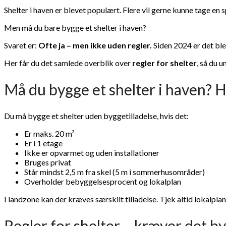
Shelter i haven er blevet populært. Flere vil gerne kunne tage en 
Men må du bare bygge et shelter i haven?
Svaret er:
Ofte ja – men ikke uden regler.
Siden 2024 er det ble
Her får du det samlede overblik over
regler for shelter
, så du 
Må du bygge et shelter i haven? He
Du må bygge et shelter uden byggetilladelse, hvis det:
Er maks. 20 m²
Er i 1 etage
Ikke er opvarmet og uden installationer
Bruges privat
Står mindst 2,5 m fra skel (5 m i sommerhusområder)
Overholder bebyggelsesprocent og lokalplan
I landzone kan der kræves særskilt tilladelse. Tjek altid lokalpl
Regler for shelter – kræver det by