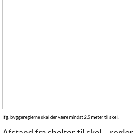
Ifg. byggereglerne skal der være mindst 2,5 meter til skel.
Afstand fra shelter til skel – regl