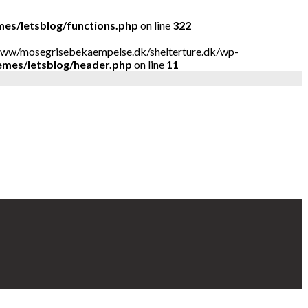
es/letsblog/functions.php
on line
322
ar/www/mosegrisebekaempelse.dk/shelterture.dk/wp-
emes/letsblog/header.php
on line
11