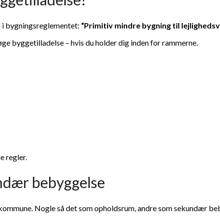
ri i bygningsreglementet:
“Primitiv mindre bygning til lejligheds
øge byggetilladelse – hvis du holder dig inden for rammerne.
le regler.
undær bebyggelse
til kommune. Nogle så det som opholdsrum, andre som sekundær be