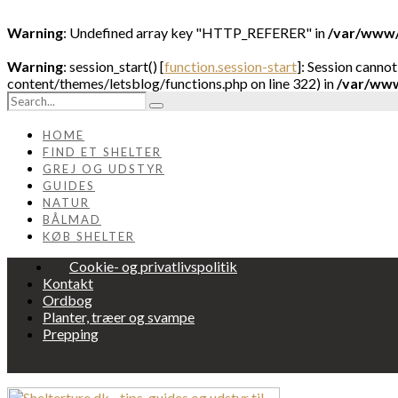
Warning
: Undefined array key "HTTP_REFERER" in
/var/www/
Warning
: session_start() [
function.session-start
]: Session canno
content/themes/letsblog/functions.php on line 322) in
/var/www
HOME
FIND ET SHELTER
GREJ OG UDSTYR
GUIDES
NATUR
BÅLMAD
KØB SHELTER
Cookie- og privatlivspolitik
Kontakt
Ordbog
Planter, træer og svampe
Prepping