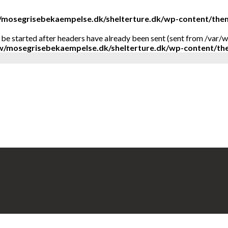
mosegrisebekaempelse.dk/shelterture.dk/wp-content/them
t be started after headers have already been sent (sent from /v
/mosegrisebekaempelse.dk/shelterture.dk/wp-content/th