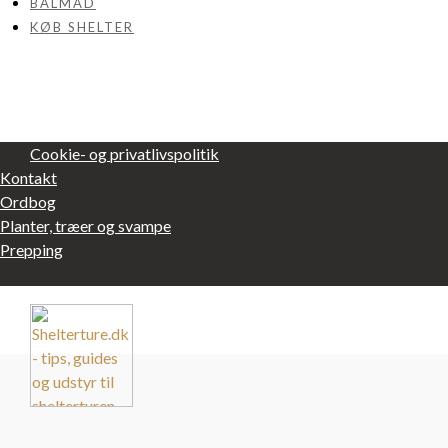
BÅLMAD
KØB SHELTER
Cookie- og privatlivspolitik
Kontakt
Ordbog
Planter, træer og svampe
Prepping