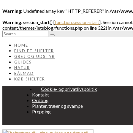
Warning
: Undefined array key "HTTP_REFERER" in
/var/www/
Warning
: session_start() [
function.session-start
]: Session canno
content/themes/letsblog/functions.php on line 322) in
/var/www
HOME
FIND ET SHELTER
GREJ OG UDSTYR
GUIDES
NATUR
BÅLMAD
KØB SHELTER
Cookie- og privatlivspolitik
Kontakt
Ordbog
Planter, træer og svampe
Prepping