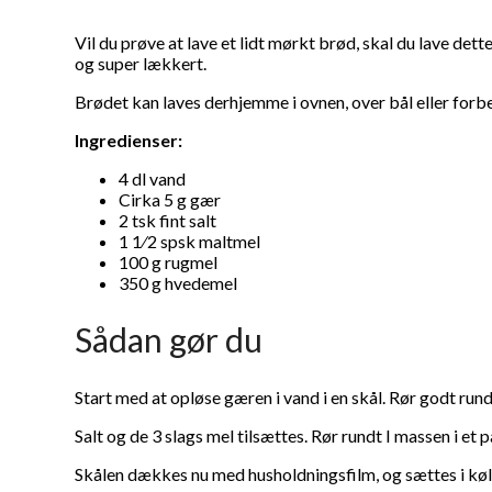
Vil du prøve at lave et lidt mørkt brød, skal du lave d
og super lækkert.
Brødet kan laves derhjemme i ovnen, over bål eller forb
Ingredienser:
4 dl vand
Cirka 5 g gær
2 tsk fint salt
1 1⁄2 spsk maltmel
100 g rugmel
350 g hvedemel
Sådan gør du
Start med at opløse gæren i vand i en skål. Rør godt rundt
Salt og de 3 slags mel tilsættes. Rør rundt I massen i et pa
Skålen dækkes nu med husholdningsfilm, og sættes i køle