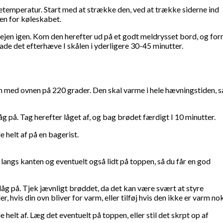
uetemperatur. Start med at strække den, ved at trække siderne ind
den for køleskabet.
ejen igen. Kom den herefter ud på et godt meldrysset bord, og fo
lade det efterhæve I skålen i yderligere 30-45 minutter.
n med ovnen på 220 grader. Den skal varme i hele hævningstiden, s
g på. Tag herefter låget af, og bag brødet færdigt I 10 minutter.
 helt af på en bagerist.
 langs kanten og eventuelt også lidt på toppen, så du får en god
åg på. Tjek jævnligt brøddet, da det kan være svært at styre
 hvis din ovn bliver for varm, eller tilføj hvis den ikke er varm nok
helt af. Læg det eventuelt på toppen, eller stil det skrpt op af