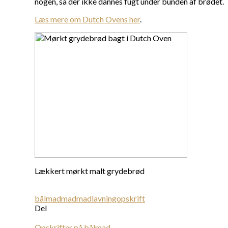
nogen, så der ikke dannes fugt under bunden af brødet.
Læs mere om Dutch Ovens her
.
Lækkert mørkt malt grydebrød
bålmad
mad
madlavning
opskrift
Del
Opskrifter på bålmad