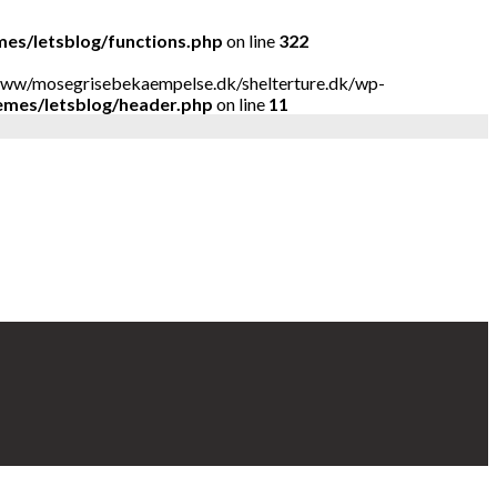
es/letsblog/functions.php
on line
322
ar/www/mosegrisebekaempelse.dk/shelterture.dk/wp-
emes/letsblog/header.php
on line
11