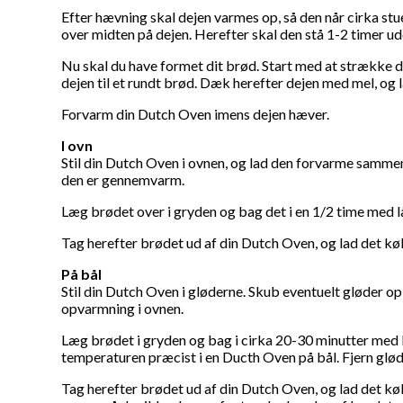
Efter hævning skal dejen varmes op, så den når cirka st
over midten på dejen. Herefter skal den stå 1-2 timer u
Nu skal du have formet dit brød. Start med at strække d
dejen til et rundt brød. Dæk herefter dejen med mel, og 
Forvarm din Dutch Oven imens dejen hæver.
I ovn
Stil din Dutch Oven i ovnen, og lad den forvarme samme
den er gennemvarm.
Læg brødet over i gryden og bag det i en 1/2 time med lå
Tag herefter brødet ud af din Dutch Oven, og lad det køle
På bål
Stil din Dutch Oven i gløderne. Skub eventuelt gløder op
opvarmning i ovnen.
Læg brødet i gryden og bag i cirka 20-30 minutter med l
temperaturen præcist i en Ducth Oven på bål. Fjern gløder,
Tag herefter brødet ud af din Dutch Oven, og lad det køle 