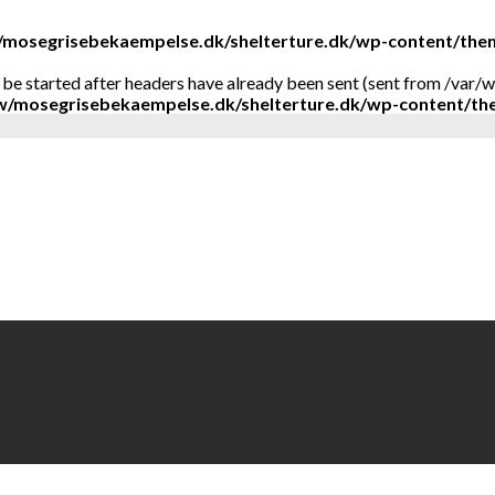
mosegrisebekaempelse.dk/shelterture.dk/wp-content/them
t be started after headers have already been sent (sent from /v
/mosegrisebekaempelse.dk/shelterture.dk/wp-content/th