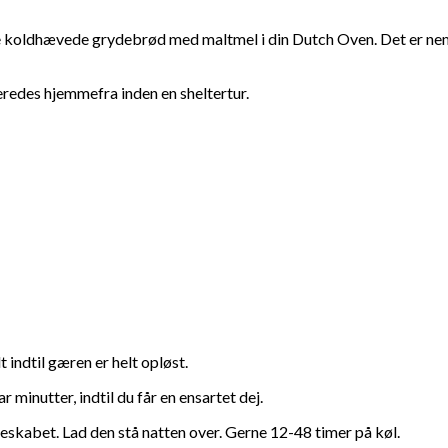
ette koldhævede grydebrød med maltmel i din Dutch Oven. Det er ne
eredes hjemmefra inden en sheltertur.
 indtil gæren er helt opløst.
r minutter, indtil du får en ensartet dej.
skabet. Lad den stå natten over. Gerne 12-48 timer på køl.