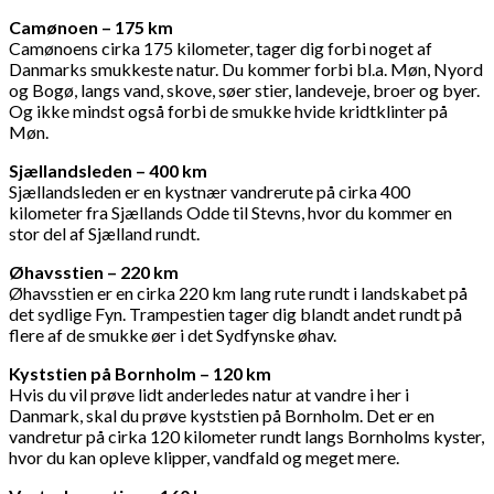
Camønoen – 175 km
Camønoens cirka 175 kilometer, tager dig forbi noget af
Danmarks smukkeste natur. Du kommer forbi bl.a. Møn, Nyord
og Bogø, langs vand, skove, søer stier, landeveje, broer og byer.
Og ikke mindst også forbi de smukke hvide kridtklinter på
Møn.
Sjællandsleden – 400 km
Sjællandsleden er en kystnær vandrerute på cirka 400
kilometer fra Sjællands Odde til Stevns, hvor du kommer en
stor del af Sjælland rundt.
Øhavsstien – 220 km
Øhavsstien er en cirka 220 km lang rute rundt i landskabet på
det sydlige Fyn. Trampestien tager dig blandt andet rundt på
flere af de smukke øer i det Sydfynske øhav.
Kyststien på Bornholm – 120 km
Hvis du vil prøve lidt anderledes natur at vandre i her i
Danmark, skal du prøve kyststien på Bornholm. Det er en
vandretur på cirka 120 kilometer rundt langs Bornholms kyster,
hvor du kan opleve klipper, vandfald og meget mere.