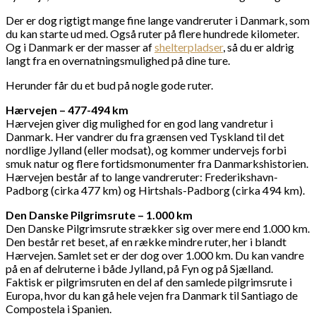
Der er dog rigtigt mange fine lange vandreruter i Danmark, som
du kan starte ud med. Også ruter på flere hundrede kilometer.
Og i Danmark er der masser af
shelterpladser
, så du er aldrig
langt fra en overnatningsmulighed på dine ture.
Herunder får du et bud på nogle gode ruter.
Hærvejen – 477-494 km
Hærvejen giver dig mulighed for en god lang vandretur i
Danmark. Her vandrer du fra grænsen ved Tyskland til det
nordlige Jylland (eller modsat), og kommer undervejs forbi
smuk natur og flere fortidsmonumenter fra Danmarkshistorien.
Hærvejen består af to lange vandreruter: Frederikshavn-
Padborg (cirka 477 km) og Hirtshals-Padborg (cirka 494 km).
Den Danske Pilgrimsrute – 1.000 km
Den Danske Pilgrimsrute strækker sig over mere end 1.000 km.
Den består ret beset, af en række mindre ruter, her i blandt
Hærvejen. Samlet set er der dog over 1.000 km. Du kan vandre
på en af delruterne i både Jylland, på Fyn og på Sjælland.
Faktisk er pilgrimsruten en del af den samlede pilgrimsrute i
Europa, hvor du kan gå hele vejen fra Danmark til Santiago de
Compostela i Spanien.