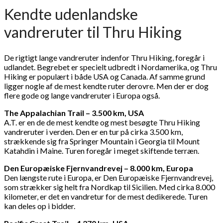
Kendte udenlandske
vandreruter til Thru Hiking
De rigtigt lange vandreruter indenfor Thru Hiking, foregår i
udlandet. Begrebet er specielt udbredt i Nordamerika, og Thru
Hiking er populært i både USA og Canada. Af samme grund
ligger nogle af de mest kendte ruter derovre. Men der er dog
flere gode og lange vandreruter i Europa også.
The Appalachian Trail – 3.500 km, USA
A.T. er en de de mest kendte og mest besøgte Thru Hiking
vandreruter i verden. Den er en tur på cirka 3.500 km,
strækkende sig fra Springer Mountain i Georgia til Mount
Katahdin i Maine. Turen foregår i meget skiftende terræn.
Den Europæiske Fjernvandrevej – 8.000 km, Europa
Den længste rute i Europa, er Den Europæiske Fjernvandrevej,
som strækker sig helt fra Nordkap til Sicilien. Med cirka 8.000
kilometer, er det en vandretur for de mest dedikerede. Turen
kan deles op i bidder.