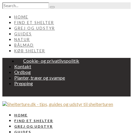
HOME
FIND ET SHELTER
GREJ OG UDSTYR
GUIDES
NATUR
BÅLMAD
KØB SHELTER
Cookie- og privatlivspolitik
Kontakt
Ordbog
Planter, træer og svampe
Prepping
HOME
FIND ET SHELTER
GREJ OG UDSTYR
GUIDES