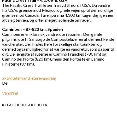
Pacific Crest Trail – 4.270 km, USA
The Pacific Crest Trail løber fra syd til nord i USA. Du vandre
fra USAs grænse mod Mexico, og hele vejen op til den nordlige
grænse mod Canada. Turen på små 4.300 km tager dig igennem
alt slag terræn, og ofte i meget isolerede områder.
Caminoen – 87-820 km, Spanien
Caminoen er en klassisk vandrerute i Spanien. Den gamle
pilgrimsrute til Santiago de Compostela, er en af de mest kende
vandreruter. Der findes flere forskellige startpunkter, og
dermed også mulighed for at vælge en vandretur, som passer til
dig. De længste af ruterne er Camino Franchés (780 km) og
Camino del Norte (820 km), mens den korteste er Camino
Finisterre (87 km).
aktiviteter
vandreture
vandring
Del
Vandring
RELATEREDE ARTIKLER