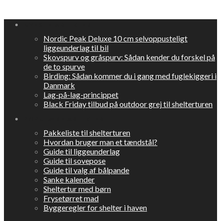
NYESTE ARTIKLER
Nordic Peak Deluxe 10 cm selvoppusteligt
liggeunderlag til bil
Skovspurv og gråspurv: Sådan kender du forskel på
de to spurve
Birding: Sådan kommer du i gang med fuglekiggeri i
Danmark
Lag-på-lag-princippet
Black Friday tilbud på outdoor grej til shelterturen
POPULÆRE ARTIKLER
Pakkeliste til shelterturen
Hvordan bruger man et tændstål?
Guide til liggeunderlag
Guide til sovepose
Guide til valg af bålpande
Sanke kalender
Sheltertur med børn
Frysetørret mad
Byggeregler for shelter i haven