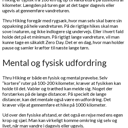
kilometer. Længden på turen gør at det tager dagevis eller
ugevis at gennemføre vandreturen.
Thru Hiking foregår med rygsæk, hvor man selv skal bære sin
oppakning på hele vandreturen. På de rigtige hikes skal man
sove i naturen, og ikke indlogere sig undervejs. Eller i hvert fald
holde det på et minimum. På rigtigt lange vandreture, vil man
kunne tage en såkaldt Zero Day. Det er en dag, hvor man holder
pause og samler kræfter til næste lange tørn.
Mental og fysisk udfordring
Thru Hiking er både en fysisk og mental prøvelse. Selv
“kortere” ruter på 100-200 kilometer, kræver at fysikken kan
holde til det. Vabler og træthed kan melde sig. Noget der
forstærkes på de lange distancer. På specielt de lange
distancer, kan det mentale også være en udfordring. Det
kræver vilje at gennemføre et hike på 1000 kilometer.
Ud over den fysiske afstand, er det også en rejse med ens egen
krop og sjæl. Man kan virkeligt komme omkring sig selv og
livet, når man vandre i dagevis eller ugevis.