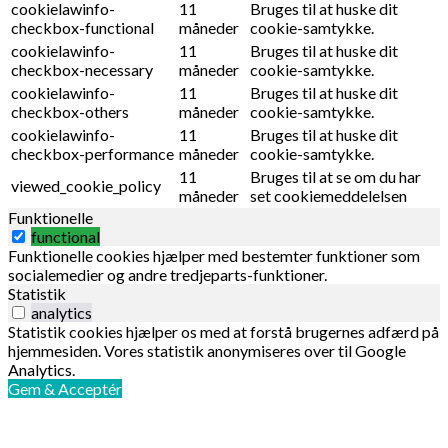
cookielawinfo-
11
Bruges til at huske dit
checkbox-functional
måneder
cookie-samtykke.
cookielawinfo-
11
Bruges til at huske dit
checkbox-necessary
måneder
cookie-samtykke.
cookielawinfo-
11
Bruges til at huske dit
checkbox-others
måneder
cookie-samtykke.
cookielawinfo-
11
Bruges til at huske dit
checkbox-performance
måneder
cookie-samtykke.
11
Bruges til at se om du har
viewed_cookie_policy
måneder
set cookiemeddelelsen
Funktionelle
functional
Funktionelle cookies hjælper med bestemter funktioner som
socialemedier og andre tredjeparts-funktioner.
Statistik
analytics
Statistik cookies hjælper os med at forstå brugernes adfærd på
hjemmesiden. Vores statistik anonymiseres over til Google
Analytics.
Gem & Acceptér