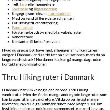
Telt,
tarp
eller hængekøje
Sovepose
og
liggeunderlag
Kogegrej som eks. et
stormkøkken
Mad og vand til flere dage ad gangen
Evt. udstyr til vandfiltrering
Pandelampe
Førstehjælpsudstyr med bl.a. vabelplaster
Vandrestave
Kontanter til køb af proviant
Hvad du præcis bør have med, afhænger af hvilken tur eu
vælger. I Danmark er du altid tæt på civilisationen, mens du på
lange vandrestræk i Nordamerika, kan gå mange dage uden
kontakt med civilisationen.
Thru Hiking ruter i Danmark
I Danmark har vi ikke nogle deciderede Thru Hiking
vandreruter. Men der findes mange andre gode lange ruter, som
kan bruges til lange vandreture. Vil du op på rigtigt mange
kilometer, kan du jo gå Danmark rundt. Med knapt 9.000 km
kystlinje, skulle man nok kunne sammensætte en god lang tur.