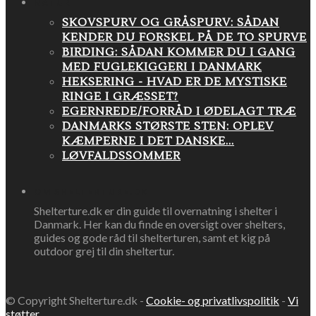
NATUR
SKOVSPURV OG GRÅSPURV: SÅDAN
KENDER DU FORSKEL PÅ DE TO SPURVE
BIRDING: SÅDAN KOMMER DU I GANG
MED FUGLEKIGGERI I DANMARK
HEKSERING - HVAD ER DE MYSTISKE
RINGE I GRÆSSET?
EGERNREDE/FORRÅD I ØDELAGT TRÆ
DANMARKS STØRSTE STEN: OPLEV
KÆMPERNE I DET DANSKE...
LØVFALDSSOMMER
OM SHELTERTURE.DK
Shelterture.dk er din guide til overnatning i shelter i
Danmark. Her kan du finde en oversigt over shelters,
guides og gode råd til shelterturen, samt et kig på
outdoor grej til din sheltertur.
© Copyright Shelterture.dk -
Cookie- og privatlivspolitik
-
Vi
støtter