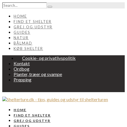
HOME
FIND ET SHELTER
GREJ OG UDSTYR
GUIDES
NATUR
BÅLMAD
KØB SHELTER
Cookie- og privatlivspolitik
Kontakt
Ordbog
Planter, træer og svampe
Prepping
HOME
FIND ET SHELTER
GREJ OG UDSTYR
GUIDES