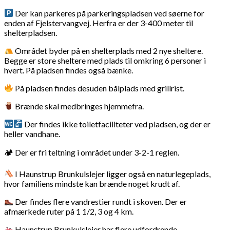
Der kan parkeres på parkeringspladsen ved søerne for
enden af Fjelstervangvej. Herfra er der 3-400 meter til
shelterpladsen.
Området byder på en shelterplads med 2 nye sheltere.
Begge er store sheltere med plads til omkring 6 personer i
hvert. På pladsen findes også bænke.
På pladsen findes desuden bålplads med grillrist.
Brænde skal medbringes hjemmefra.
Der findes ikke toiletfaciliteter ved pladsen, og der er
heller vandhane.
🏕 Der er fri teltning i området under 3-2-1 reglen.
I Haunstrup Brunkulslejer ligger også en naturlegeplads,
hvor familiens mindste kan brænde noget krudt af.
Der findes flere vandrestier rundt i skoven. Der er
afmærkede ruter på 1 1/2, 3 og 4 km.
Haunstrup Brunkulslejer har flere udfordrende